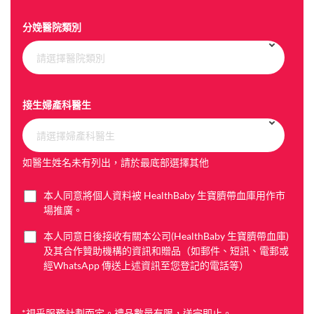
c
分娩醫院類別
t
e
請選擇醫院類別
d
接生婦產科醫生
請選擇婦產科醫生
如醫生姓名未有列出，請於最底部選擇其他
本人同意將個人資料被 HealthBaby 生寶臍帶血庫用作市
C
場推廣。
h
e
本人同意日後接收有關本公司(HealthBaby 生寶臍帶血庫)
c
C
及其合作贊助機構的資訊和贈品（如郵件、短訊、電郵或
k
h
經WhatsApp 傳送上述資訊至您登記的電話等）
b
e
o
c
x
k
e
b
*視乎服務計劃而定。禮品數量有限，送完即止。