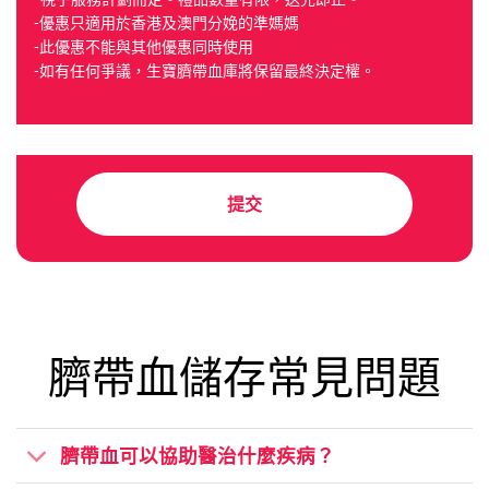
s
o
-優惠只適用於香港及澳門分娩的準媽媽
x
-此優惠不能與其他優惠同時使用
e
s
-如有任何爭議，生寶臍帶血庫將保留最終決定權。
提交
臍帶血儲存常見問題
臍帶血可以協助醫治什麼疾病？