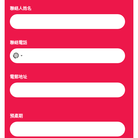
聯絡人姓名
聯絡電話
N
o
c
o
電郵地址
u
n
t
r
y
預產期
s
e
l
e