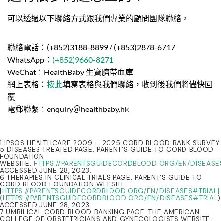
可以透過以下聯絡方式跟我們專業的顧問團隊聯絡。
聯絡電話：(+852)3188-8899 / (+853)2878-6717
WhatsApp：
(+852)9660-8271
WeChat：HealthBaby 生寶臍帶血庫
網上表格：
按此
填寫表格與我們聯絡，收到後我們將儘快回
覆
電郵聯繫：enquiry＠healthbaby.hk
1 IPSOS HEALTHCARE 2009 – 2025 CORD BLOOD BANK SURVEY
5 DISEASES TREATED PAGE. PARENT’S GUIDE TO CORD BLOOD
FOUNDATION
WEBSITE.
HTTPS://PARENTSGUIDECORDBLOOD.ORG/EN/DISEASE
ACCESSED JUNE 28, 2023.
6 THERAPIES IN CLINICAL TRIALS PAGE. PARENT’S GUIDE TO
CORD BLOOD FOUNDATION WEBSITE.
[
HTTPS://PARENTSGUIDECORDBLOOD.ORG/EN/DISEASES#TRIAL]
(HTTPS://PARENTSGUIDECORDBLOOD.ORG/EN/DISEASES#TRIAL
)
ACCESSED JUNE 28, 2023.
7 UMBILICAL CORD BLOOD BANKING PAGE. THE AMERICAN
COLLEGE OF OBSTETRICIANS AND GYNECOLOGISTS WEBSITE.