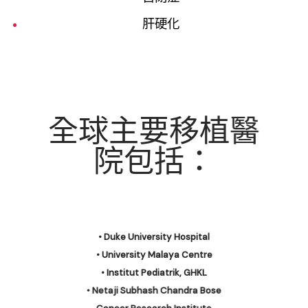
肝硬化
全球主要移植醫
院包括：
•
Duke University Hospital
•
University Malaya Centre
• Institut Pediatrik, GHKL
• Netaji Subhash Chandra Bose