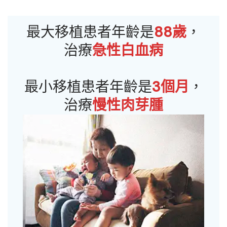
最大移植患者年齡是
88歲
，
治療
急性白血病
最小移植患者年齡是
3個月
，
治療
慢性肉芽腫