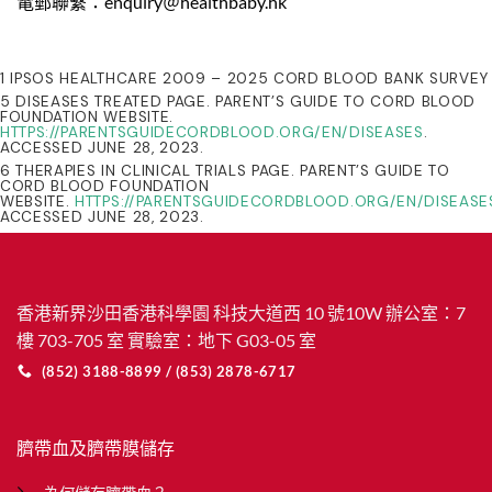
電郵聯繫：enquiry＠healthbaby.hk
1 IPSOS HEALTHCARE 2009 – 2025 CORD BLOOD BANK SURVEY
5 DISEASES TREATED PAGE. PARENT’S GUIDE TO CORD BLOOD
FOUNDATION WEBSITE.
HTTPS://PARENTSGUIDECORDBLOOD.ORG/EN/DISEASES
.
ACCESSED JUNE 28, 2023.
6 THERAPIES IN CLINICAL TRIALS PAGE. PARENT’S GUIDE TO
CORD BLOOD FOUNDATION
WEBSITE.
HTTPS://PARENTSGUIDECORDBLOOD.ORG/EN/DISEASE
ACCESSED JUNE 28, 2023.
香港新界沙田香港科學園 科技大道西 10 號10W 辦公室：7
樓 703-705 室 實驗室：地下 G03-05 室
(852) 3188-8899 / (853) 2878-6717
臍帶血及臍帶膜儲存