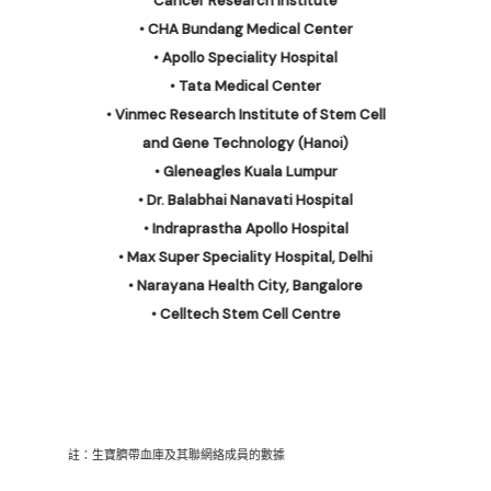
Cancer Research Institute
• CHA Bundang Medical Center
• Apollo Speciality Hospital
• Tata Medical Center
• Vinmec Research Institute of Stem Cell
and Gene Technology (Hanoi)
• Gleneagles Kuala Lumpur
• Dr. Balabhai Nanavati Hospital
• Indraprastha Apollo Hospital
• Max Super Speciality Hospital, Delhi
• Narayana Health City, Bangalore
• Celltech Stem Cell Centre
註：生寶臍帶血庫及其聯網絡成員的數據