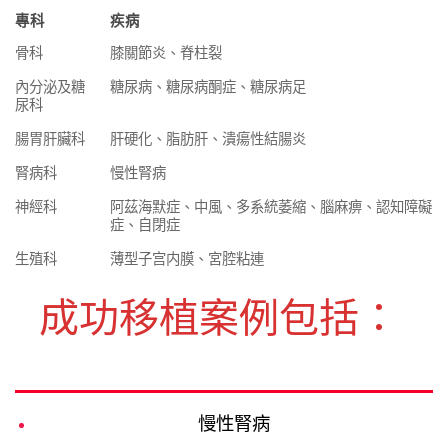
專科
疾病
骨科
膝關節炎、脊柱裂
內分泌及糖
糖尿病、糖尿病酮症、糖尿病足
尿科
腸胃肝臟科
肝硬化、脂肪肝、潰瘍性結腸炎
腎病科
慢性腎病
神經科
阿茲海默症、中風、多系統萎縮、腦麻痹、認知障礙
症、自閉症
生殖科
薄型子宫内膜、宮腔粘連
成功移植案例包括：
慢性腎病