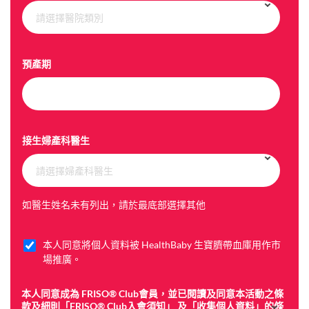
e
請選擇醫院類別
l
e
c
預產期
t
e
d
接生婦產科醫生
請選擇婦產科醫生
如醫生姓名未有列出，請於最底部選擇其他
本人同意將個人資料被 HealthBaby 生寶臍帶血庫用作市
C
場推廣。
h
e
c
本人同意成為 FRISO® Club會員，並已閱讀及同意本活動之條
k
款及細則「FRISO®️ Club入會須知」 及「收集個人資料」的條