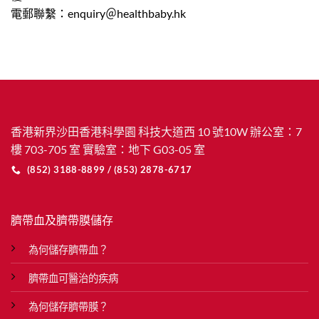
電郵聯繫：enquiry＠healthbaby.hk
香港新界沙田香港科學園 科技大道西 10 號10W 辦公室：7
樓 703-705 室 實驗室：地下 G03-05 室
(852) 3188-8899 / (853) 2878-6717
臍帶血及臍帶膜儲存
為何儲存臍帶血？
臍帶血可醫治的疾病
為何儲存臍帶膜？