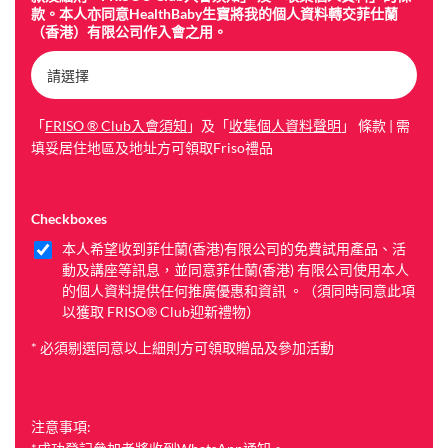
b
款。本人亦同意HealthBaby生寶將我的個人資料轉交菲仕蘭
o
（香港）有限公司作入會之用。
x
e
s
「
FRISO ®️ Club入會須知
」及「
收集個人資料聲明
」 條款 | 需
填妥居住地區及地址方可領取Friso禮品
Checkboxes
本人希望收到菲仕蘭(香港)有限公司的免費試用產品、活
動及講座等訊息，並同意菲仕蘭(香港) 有限公司使用本人
的個人資料提供任何推廣優惠和資訊 。（須同時同意此項
以獲取 FRISO® Club迎新禮物）
* 必須剔選同意以上細則方可領取贈品及參加活動
注意事項: