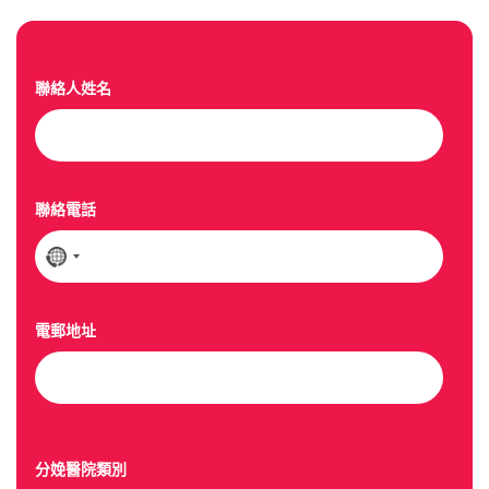
聯絡人姓名
聯絡電話
N
o
c
o
電郵地址
u
n
t
r
y
分娩醫院類別
s