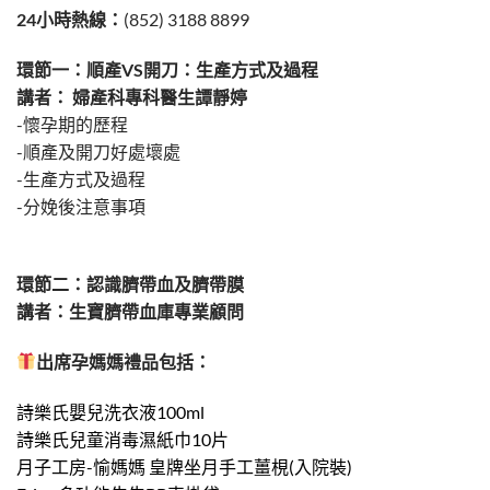
24小時熱線：
(852) 3188 8899
環節一：順產VS開刀：生產方式及過程
講者： 婦產科專科醫生譚靜婷
-懷孕期的歷程
-順產及開刀好處壞處
-生產方式及過程
-分娩後注意事項
環節二：認識臍帶血及臍帶膜
講者：生寶臍帶血庫專業顧問
出席孕媽媽禮品包括：
詩樂氏嬰兒洗衣液100ml
詩樂氏兒童消毒濕紙巾10片
月子工房-愉媽媽 皇牌坐月手工薑梘(入院裝)