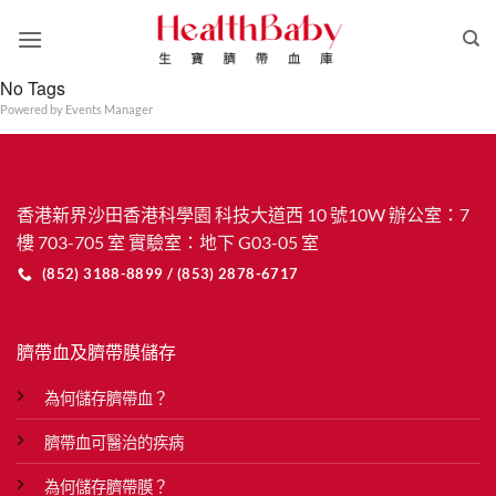
Skip
to
content
No Tags
Powered by
Events Manager
香港新界沙田香港科學園 科技大道西 10 號10W 辦公室：7
樓 703-705 室 實驗室：地下 G03-05 室
(852) 3188-8899 / (853) 2878-6717
臍帶血及臍帶膜儲存
為何儲存臍帶血？
臍帶血可醫治的疾病
為何儲存臍帶膜？