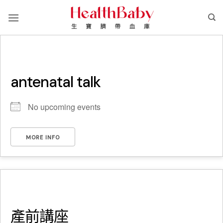
Skip
to
content
antenatal talk
No upcoming events
MORE INFO
產前講座