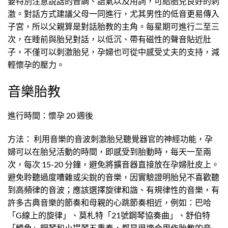
要特別注意說話的音調、語氣以及用詞，可給胎兒良好的刺
激。對話方式建議父母一同進行，尤其男性的低音更易傳入
子宮，所以父親算是對話胎教的主角。每星期可進行二至三
次，在睡前與胎兒對話，以低沉、帶有磁性的聲音貼近肚
子，不僅可以刺激胎兒，孕婦也可從中感受丈夫的支持，減
輕懷孕的壓力。
音樂胎教
進行時間：懷孕 20 週後
方法： 利用音樂的音波刺激胎兒聽覺器官的神經功能，孕
婦可以在胎兒活動的時間，即感受到胎動時，每天一至兩
次，每次 15-20 分鐘，避免將擴音器直接放在孕婦肚皮上。
避免聆聽過度嘈雜或尖銳的音樂，因實驗證明胎兒不喜歡聽
到高頻律的音波；應該選擇旋律和諧、有規律性的音樂，有
許多古典音樂的節奏和母親的心跳節奏相近，例如：巴哈
「G線上的旋律」、莫札特「21號鋼琴協奏曲」、舒伯特
「鱒魚」鋼琴和小提琴五重奏，都是很適合用作胎教的音