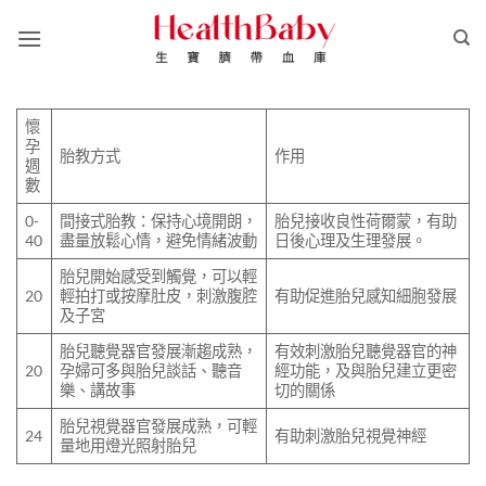
Skip
to
content
​懷
孕
胎教方式
作用
週
數
​0-
間接式胎教：保持心境開朗，
胎兒接收良性荷爾蒙，有助
40
盡量放鬆心情，避免情緒波動
日後心理及生理發展。
胎兒開始感受到觸覺，可以輕
20
輕拍打或按摩肚皮，刺激腹腔
有助促進胎兒感知細胞發展
及子宮
​胎兒聽覺器官發展漸趨成熟，
​有效刺激胎兒聽覺器官的神
​20
孕婦可多與胎兒談話、聽音
經功能，及與胎兒建立更密
樂、講故事
切的關係
​胎兒視覺器官發展成熟，可輕
​24
​有助刺激胎兒視覺神經
量地用燈光照射胎兒