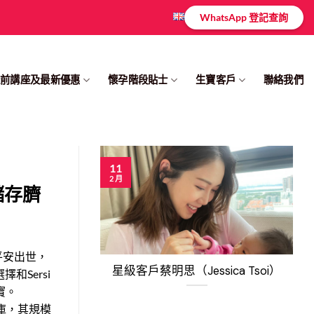
WhatsApp 登記查詢
產前講座及最新優惠
懷孕階段貼士
生寶客戶
聯絡我們
11
2 月
e儲存臍
e平安出世，
星級客戶蔡明思（Jessica Tsoi）
Sersi
寶。
血庫，其規模