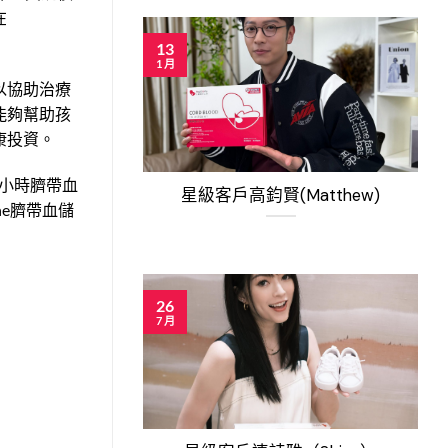
在
13
1 月
以協助治療
能夠幫助孩
康投資。
4小時臍帶血
星級客戶高鈞賢(Matthew)
ne臍帶血儲
26
7 月