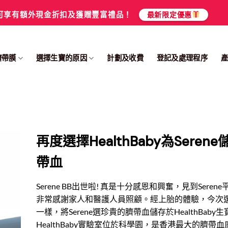
可享有額外現金折扣及獲贈豐富禮品！
最新限定優惠
臍帶膜
選擇生寶的原因
計劃及收費
登記及處理程序
再度選擇HealthBaby為Seren
帶血
Serene BB出世啦! 真是十分感恩和興奮，見到Seren
非常感謝家人和醫護人員照顧。經上胎的體驗，今次選擇和
一樣，將Serene選珍貴的臍帶血儲存於HealthBaby生
HealthBaby實驗室位於科學園，是香港最大的臍帶