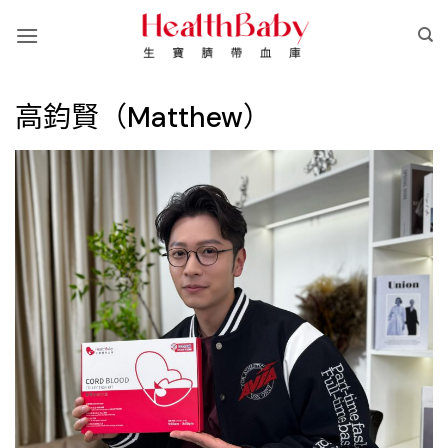
Skip
to
content
高鈞賢（Matthew）