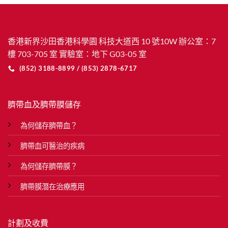
香港新界沙田香港科學園 科技大道西 10 號10W 辦公室：7
樓 703-705 室 實驗室：地下 G03-05 室
(852) 3188-8899 / (853) 2878-6717
臍帶血及臍帶膜儲存
為何儲存臍帶血？
臍帶血可醫治的疾病
為何儲存臍帶膜？
臍帶膜潛在治療應用
計劃及收費