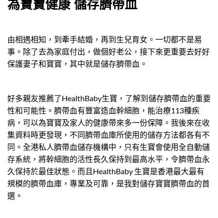
為寶寶健康 儲存臍帶血
由相遇相知，到牽手結婚，再到生兒育女。一切都不是易
事。除了去為家庭付出，做個好老公，接下來更重要去好好
保護妻子和寶寶，其中就是儲存臍帶血。
好多親友推薦了HealthBaby生寶，了解到儲存臍帶血的重要
性和可能性。臍帶血有豐富造血幹細胞，能治療113種疾
病，可以為寶寶及家人的健康帶來多一份保障。我後來在收
集資料時更發現，不同臍帶血庫所使用的儲存方法都各有不
同。全港私人臍帶血儲存機構中，只有生寶會使用全自動儲
存系統，將幹細胞的活性長久保持到最高水平，令臍帶血永
久保持於最佳狀態。而且HealthBaby 生寶是香港最大最有
規模的臍帶血庫，專業及可靠，是我對儲存寶寶臍帶血的首
選。