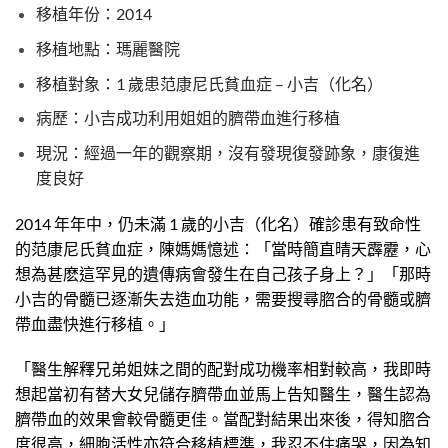
移植年份：2014
移植地點：瑪麗醫院
移植對象：1 歲患范康尼氏貧血症 – 小吉（化名）
病歷：小吉成功利用姐姐的臍帶血進行移植
現況：經過一年的觀察期，沒有發現復發跡象，康復進
度良好
2014 年年中，仍未滿 1 歲的小吉（化名）確診患有致命性
的范康尼氏貧血症，陳媽媽憶述：「當時簡直晴天霹靂，心
想為甚麽這罕見的遺傳病會發生在自己孩子身上？」「那時
小吉的骨髓已逐漸失去造血功能，需要搜尋脗合的骨髓或臍
帶血盡快進行移植。」
「醫生解釋兄弟姐妹之間的配對成功機率相對較高，我即時
想起當初有替大女兒儲存臍帶血並馬上告知醫生，醫生認為
臍帶血的效果會較骨髓更佳。當配對結果出來後，得知脗合
度很高，細胞活性亦符合移植標準，我忍不住痛哭，因為知