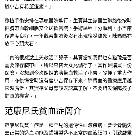
道小吉有希望痊癒。」
移植手術安排在瑪麗醫院進行，生寶與主診醫生聯絡後按時
把臍帶血幹細胞安全送抵醫院。手術過程十分順利，小吉康
復進度良好，一年觀察期過後沒有出現復發跡象，陳媽媽亦
放下心頭大石。
「真的很感激上天救活了兒子，其實當初我們也有猶豫是否
需要儲存臍帶血，所以只替大女兒儲存了，當作是購買一份
保險，沒想到今次姐姐的臍帶血救活了小吉，發揮了重大作
用，亦後悔當時沒有替小吉保存下來。臍帶血的醫療應用越
來越廣泛，其實準父母應該去認真了解，不要錯失保障孩子
健康的機會。」
范康尼氏貧血症簡介
范康尼氏貧血症是一種罕見的遺傳性血液疾病，會令骨髓失
去正常的造血功能及錯誤製造不正常的血液細胞，引致嚴重