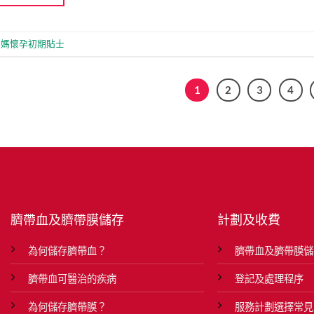
媽媽懷孕初期貼士
1
2
3
4
臍帶血及臍帶膜儲存
計劃及收費
為何儲存臍帶血？
臍帶血及臍帶膜儲
臍帶血可醫治的疾病
登記及處理程序
為何儲存臍帶膜？
服務計劃選擇常見