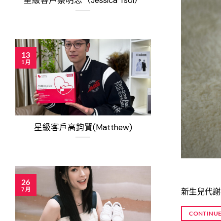
星級客戶蔡明思（Jessica Tsoi）
13
1 月
應對指南
星級客戶高鈞賢(Matthew)
26
7 月
新生兒代謝
CONTINUE