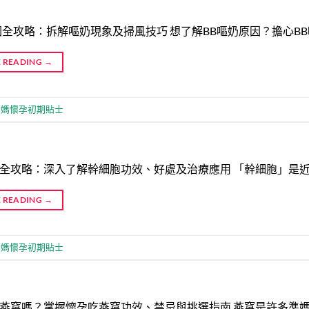
因全攻略：拆解嘔奶現象及掃風技巧 想了解BB嘔奶原因？擔心B
 READING
→
媽媽懷孕初期貼士
全攻略：深入了解幹細胞功效、好處及治療應用 「幹細胞」是
 READING
→
媽媽懷孕初期貼士
燕窩嗎？掌握懷孕吃燕窩功效、禁忌與挑選指南 燕窩是許多準