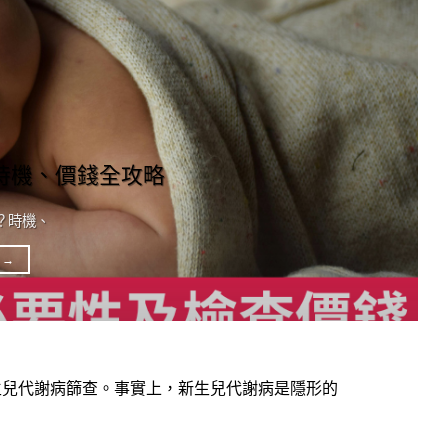
時機、價錢全攻略
？時機、
G
→
生兒代謝病篩查。事實上，新生兒代謝病是隱形的