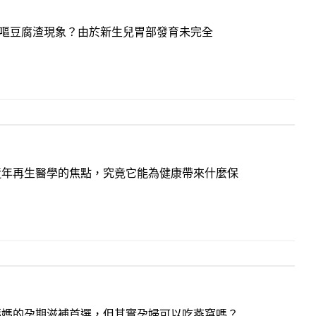
B嘔豆腐渣現象？由於新生兒胃部發育未完全
近年再生醫學的焦點，究竟它能為健康帶來什麼保
媽媽的孕期滋補首選，但其實孕婦可以吃燕窩嗎？