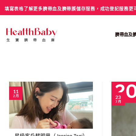
Skip
填寫表格了解更多臍帶血及臍帶膜儲存服務，成功登記服務更
to
content
臍帶血及
11
2 月
23
7 月