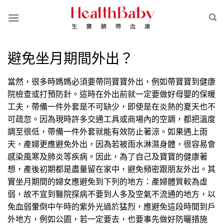
Skip
to
content
避免坐月期間外出？
當然，很多時媽媽必須要帶同寶寶外出，例如帶寶寶到健康
院檢查或打預防針。這時在外出前就一定要做好母嬰的保暖
工夫，帶備一件外套是不可缺少，即使是在炎熱的夏天也不
可疏忽。因為現時許多交通工具或商場內的空調，都把溫度
調至很低，帶備一件外套就能有效防止著涼。如果遇上雨
天，產婦更應避免外出，因為若被雨水淋濕身體，很容易會
感染風寒及肺炎等疾病。因此，為了自己及寶寶的健康著
想，產後初期都是盡量留在家中，避免頻密跟朋友外出。其
實坐月期間的婦女應避免到下列的地方：​產婦體質較為虛
弱，故不宜到醫院探病不要到人多及空氣不流通的地方，以
免血弱暈倒中午時的紫外光過於猛烈，應避免這段時間到戶
外地方，例如公園，若一定要去，也要事先做好防曬措施