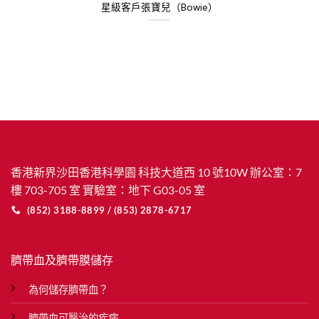
星級客戶張寶兒（Bowie）
香港新界沙田香港科學園 科技大道西 10 號10W 辦公室：7
樓 703-705 室 實驗室：地下 G03-05 室
(852) 3188-8899 / (853) 2878-6717
臍帶血及臍帶膜儲存
為何儲存臍帶血？
臍帶血可醫治的疾病