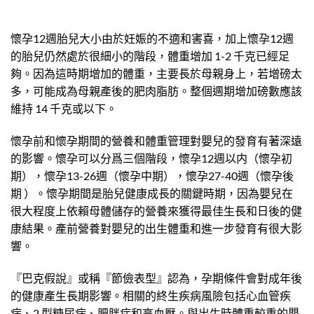
懷孕12週胎兒大小由於妊娠的不適和害喜，加上懷孕12週
的胎兒仍然處於很細小的階段，體重增加 1-2 千克已經足
夠。因為這時期增加的體重，主要長於母親身上，若增磅太
多，可能成為母親產後的肥肉脂肪。整個週期增加磅數應該
維持 14 千克或以下。
懷孕前和懷孕期間的營養和體重管理對嬰兒的發育有著深遠
的影響。懷孕可以分爲三個階段，懷孕12週以内（懷孕初
期），懷孕13-26週（懷孕中期），懷孕27-40週（懷孕後
期 ）。懷孕期間是胎兒健康成長的關鍵時期，因為嬰兒在
很大程度上依賴母體儲存的營養來獲得最佳生長和日後的健
康結果。產前營養對嬰兒的出生體重和進一步發育有很大影
響。
『巴克假說』或稱『節儉表型』認為，孕期條件會對成年後
的健康產生長期影響。相關的終生疾病風險包括心血管疾
病、2 型糖尿病、肥胖症和高血壓。與出生時體重較重的嬰