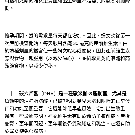
用鐵補充劑的婦女患貧血和出生體重不足嬰兒的風險明顯降
低。
懷孕期間，鐵的需求量每天都在增加。因此，婦女應從第一
次產前檢查開始，每天服用含鐵 30 毫克的產前維生素。由
於這種劑量的鐵會使一些婦女噁心或便秘，因此產前維生素
應與食物一起服用（以減少噁心），並攝取足夠的液體和高
纖維食物，以減少便秘。
二十二碳六烯酸（DHA）是一種
歐米伽-3 脂肪酸
，尤其是
魚類中的這種脂肪酸，已被證明對胎兒大腦和眼睛的正常發
育和功能至關重要。它還能降低早產風險，增加出生體重。
還有一些證據表明，補充維生素有助於預防子癇前症、產後
憂鬱、更年期問題、更年期後骨質疏鬆症和乳癌。它還有助
於婦女避免心臟病。