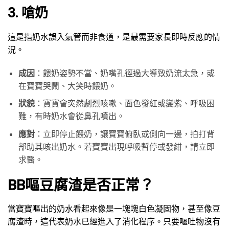
3. 嗆奶
這是指奶水誤入氣管而非食道，是最需要家長即時反應的情
況。
成因
：餵奶姿勢不當、奶嘴孔徑過大導致奶流太急，或
在寶寶哭鬧、大笑時餵奶。
狀貌
：寶寶會突然劇烈咳嗽、面色發紅或變紫、呼吸困
難，有時奶水會從鼻孔噴出。
應對
：立即停止餵奶，讓寶寶俯臥或側向一邊，拍打背
部助其咳出奶水。若寶寶出現呼吸暫停或發紺，請立即
求醫。
BB嘔豆腐渣是否正常？
當寶寶嘔出的奶水看起來像是一塊塊白色凝固物，甚至像豆
腐渣時，這代表奶水已經進入了消化程序。只要嘔吐物沒有