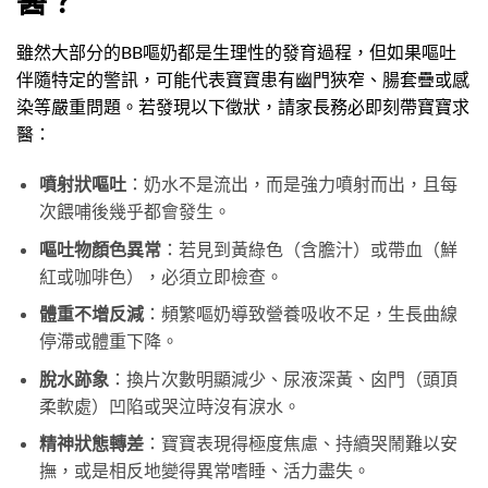
醫？
雖然大部分的BB嘔奶都是生理性的發育過程，但如果嘔吐
伴隨特定的警訊，可能代表寶寶患有幽門狹窄、腸套疊或感
染等嚴重問題。若發現以下徵狀，請家長務必即刻帶寶寶求
醫：
噴射狀嘔吐
：奶水不是流出，而是強力噴射而出，且每
次餵哺後幾乎都會發生。
嘔吐物顏色異常
：若見到黃綠色（含膽汁）或帶血（鮮
紅或咖啡色），必須立即檢查。
體重不增反減
：頻繁嘔奶導致營養吸收不足，生長曲線
停滯或體重下降。
脫水跡象
：換片次數明顯減少、尿液深黃、囟門（頭頂
柔軟處）凹陷或哭泣時沒有淚水。
精神狀態轉差
：寶寶表現得極度焦慮、持續哭鬧難以安
撫，或是相反地變得異常嗜睡、活力盡失。