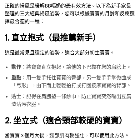
正確的掃風是緩解BB嘔奶的最有效方法。以下為新手家長
整理的三大經典掃風姿勢，您可以根據寶寶的月齡和反應選
擇最合適的一種：
1. 直立抱式（最推薦新手）
這是最常見且穩定的姿勢，適合大部分初生寶寶。
動作
：將寶寶直立抱起，讓他的下巴靠在您的肩膀上。
重點
：用一隻手托住寶寶的臀部，另一隻手手掌微曲成
「弓形」，由下而上輕輕拍打或打圈按摩寶寶的背部。
貼士
：記得在肩膀墊一條紗巾，防止寶寶突然嘔出豆腐
渣沾污衣服。
2. 坐立式（適合頸部較硬的寶寶）
當寶寶 3 個月大後，頸部肌肉較強壯，可以使用此方法。