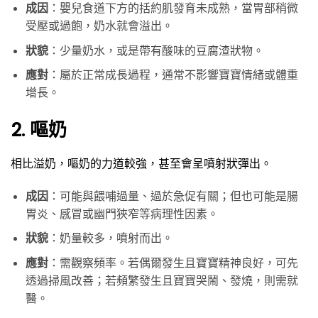
成因
：嬰兒食道下方的括約肌發育未成熟，當胃部稍微
受壓或過飽，奶水就會溢出。
狀貌
：少量奶水，或是帶有酸味的豆腐渣狀物。
應對
：屬於正常成長過程，通常不影響寶寶情緒或體重
增長。
2. 嘔奶
相比溢奶，嘔奶的力道較強，甚至會呈噴射狀彈出。
成因
：可能與餵哺過量、過於急促有關；但也可能是腸
胃炎、感冒或幽門狹窄等病理性因素。
狀貌
：奶量較多，噴射而出。
應對
：需觀察頻率。若偶爾發生且寶寶精神良好，可先
透過掃風改善；若頻繁發生且寶寶哭鬧、發燒，則需就
醫。