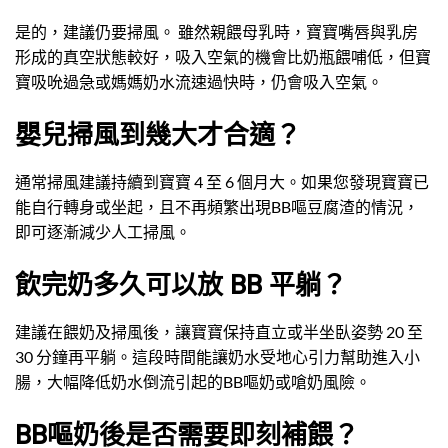
是的，建議仍要掃風。 雖然親餵母乳時，寶寶嘴唇與乳房
形成的真空狀態較好，吸入空氣的機會比奶瓶餵哺低，但寶
寶吸吮過急或媽媽奶水流速過快時，仍會吸入空氣。
嬰兒掃風到幾大才合適？
通常掃風建議持續到寶寶 4 至 6 個月大。如果您發現寶寶已
能自行轉身或坐起，且不再頻繁出現BB嘔豆腐渣的情況，
即可逐漸減少人工掃風。
飲完奶多久可以放 BB 平躺？
建議在餵奶及掃風後，讓寶寶保持直立或半坐臥姿勢 20 至
30 分鐘再平躺。這段時間能讓奶水受地心引力幫助進入小
腸，大幅降低奶水倒流引起的BB嘔奶或嗆奶風險。
BB嘔奶後是否需要即刻補餵？