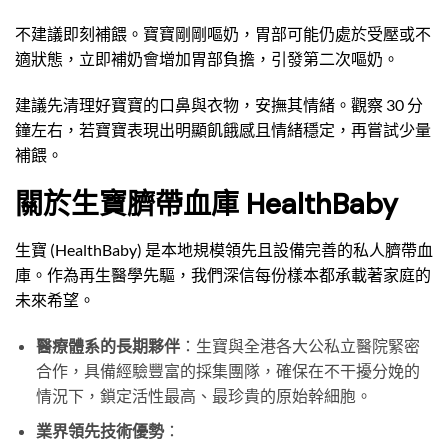
不建議即刻補餵。寶寶剛剛嘔奶，胃部可能仍處於受壓或不
適狀態，立即補奶會增加胃部負擔，引發第二次嘔奶。
建議先清理好寶寶的口鼻與衣物，安撫其情緒。觀察 30 分
鐘左右，若寶寶表現出明顯飢餓感且情緒穩定，再嘗試少量
補餵。
關於生寶臍帶血庫 HealthBaby
生寶 (HealthBaby) 是本地規模領先且設備完善的私人臍帶血
庫。作為再生醫學先驅，我們深信每份樣本都承載著家庭的
未來希望。
醫療體系的長期夥伴
：生寶與全港各大公私立醫院緊密
合作，具備經驗豐富的採集團隊，確保在不干擾分娩的
情況下，鎖定活性最高、最珍貴的原始幹細胞。
業界領先技術優勢
：