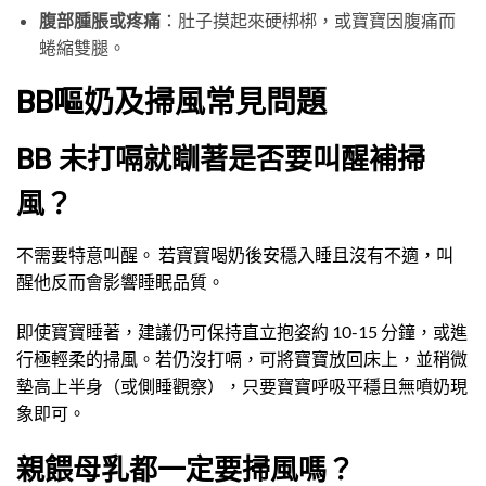
腹部腫脹或疼痛
：肚子摸起來硬梆梆，或寶寶因腹痛而
蜷縮雙腿。
BB嘔奶及掃風常見問題
BB 未打嗝就瞓著是否要叫醒補掃
風？
不需要特意叫醒。 若寶寶喝奶後安穩入睡且沒有不適，叫
醒他反而會影響睡眠品質。
即使寶寶睡著，建議仍可保持直立抱姿約 10-15 分鐘，或進
行極輕柔的掃風。若仍沒打嗝，可將寶寶放回床上，並稍微
墊高上半身（或側睡觀察），只要寶寶呼吸平穩且無噴奶現
象即可。
親餵母乳都一定要掃風嗎？