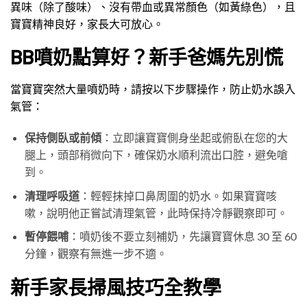
異味（除了酸味）、沒有帶血或異常顏色（如黃綠色），且
寶寶精神良好，家長大可放心。
BB噴奶點算好？新手爸媽先別慌
當寶寶突然大量噴奶時，請按以下步驟操作，防止奶水誤入
氣管：
保持側臥或前傾
：立即讓寶寶側身坐起或俯臥在您的大
腿上，頭部稍微向下，確保奶水順利流出口腔，避免嗆
到。
清理呼吸道
：輕輕抹掉口鼻周圍的奶水。如果寶寶咳
嗽，說明他正嘗試清理氣管，此時保持冷靜觀察即可。
暫停餵哺
：噴奶後不要立刻補奶，先讓寶寶休息 30 至 60
分鐘，觀察有無進一步不適。
新手家長掃風技巧全教學