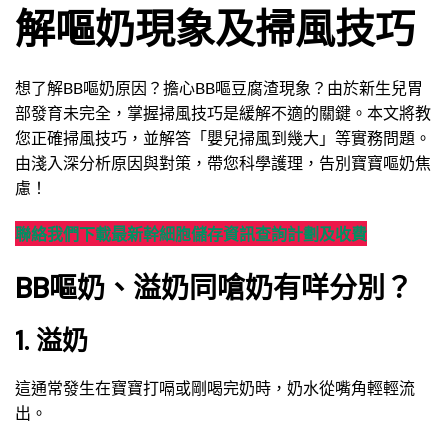
解嘔奶現象及掃風技巧
想了解BB嘔奶原因？擔心BB嘔豆腐渣現象？由於新生兒胃
部發育未完全，掌握掃風技巧是緩解不適的關鍵。本文將教
您正確掃風技巧，並解答「嬰兒掃風到幾大」等實務問題。
由淺入深分析原因與對策，帶您科學護理，告別寶寶嘔奶焦
慮！
聯絡我們
下載最新幹細胞儲存資訊
查詢計劃及收費
BB嘔奶
、溢奶同嗆奶有咩分別？
1. 溢奶
這通常發生在寶寶打嗝或剛喝完奶時，奶水從嘴角輕輕流
出。