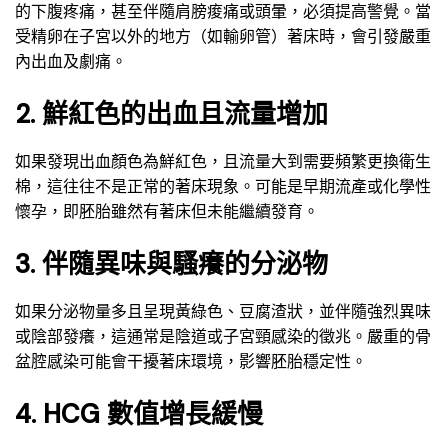
的下腹疼痛，甚至伴隨肩膀痠痛或頭暈，必須提高警覺。當
受精卵在子宮以外的地方（如輸卵管）著床時，會引發嚴重
內出血及劇痛。
2. 鮮紅色的出血且流量增加
如果發現出血顏色為鮮紅色，且流量大到需要頻繁更換衛生
棉，這往往不是正常的著床現象。可能是早期流產或化學性
懷孕，即胚胎雖然有著床但未能繼續發育。
3. 伴隨異味與騷癢的分泌物
如果分泌物量多且呈現黃綠色、豆腐渣狀，並伴隨強烈異味
或陰部發癢，這通常是陰道或子宮頸感染的徵兆。嚴重的骨
盆腔感染可能會干擾著床環境，影響胚胎穩定性。
4. HCG 數值增長緩慢