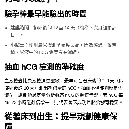
驗孕棒最早能驗出的時間
建議時間
：排卵後的 12 至 14 天（約為下次月經預計
日）。
小貼士
：使用晨尿檢測準確度最高，因為經過一夜累
積，尿液中的 hCG 濃度最為濃縮。
抽血 hCG 檢測的準確度
血液檢查比尿液檢測更靈敏，最早可在著床後的 2-3 天（即
排卵後約 10 天）測出極微量的 hCG。抽血不僅能判斷是否
懷孕，還能透過定量分析觀察 hCG 的翻倍情況。若 hCG 每
48-72 小時能翻倍增長，則代表著床成功且胚胎發育穩定。
從著床到出生：提早規劃健康保
障