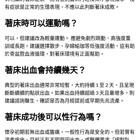
有症狀是正常的生理表現，不應以此判斷著床成敗。
著床時可以運動嗎？
可以，但建議改為輕量運動。 應避免劇烈跳動、高強度重
訓或長跑。建議選擇散步、孕婦瑜珈等低強度活動，這有助
於骨盆腔血液循環，對著床環境有正面幫助。
著床出血會持續幾天？
典型的著床出血通常非常短暫，大約持續 1 至 2 天，且呈現
斷斷續續的點狀出血。如果出血持續超過 3 天且量增多，則
建議諮詢醫生，確認是否為月經提前或早期先兆流產。
著床成功後可以性行為嗎？
懷孕初期若無出血或腹痛，一般性行為是安全的。但若曾有
流產病史、目前正有不明原因出血，或醫囑要求「絕對臥