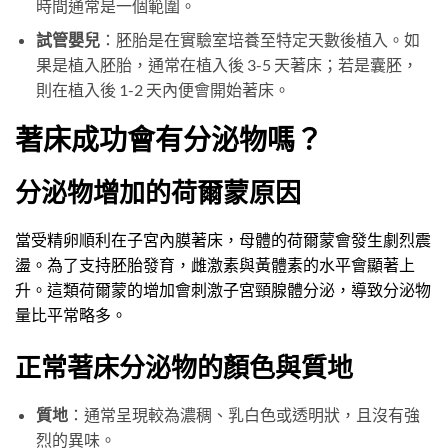
時間通常是一個範圍。
試管嬰兒
：胚胎是在實驗室培養至特定天數後植入。如
果是植入胚胎，通常在植入後 3-5 天著床；若是囊胚，
則在植入後 1-2 天內便會開始著床。
著床成功會有分泌物嗎？
分泌物增加的荷爾蒙原因
當受精卵順利在子宮內膜著床，母體的荷爾蒙會發生劇烈震
盪。為了支持胚胎發育，雌激素與黃體素的水平會顯著上
升。這類荷爾蒙的增加會刺激子宮頸腺體分泌，導致分泌物
量比平常略多。
正常著床分泌物的顏色與質地
質地
：通常呈現較為濃稠、乳白色或透明狀，且沒有強
烈的異味。