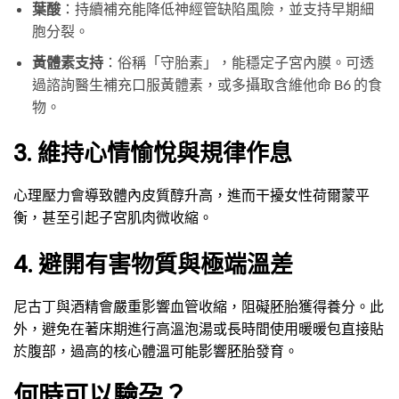
葉酸
：持續補充能降低神經管缺陷風險，並支持早期細
胞分裂。
黃體素支持
：俗稱「守胎素」，能穩定子宮內膜。可透
過諮詢醫生補充口服黃體素，或多攝取含維他命 B6 的食
物。
3. 維持心情愉悅與規律作息
心理壓力會導致體內皮質醇升高，進而干擾女性荷爾蒙平
衡，甚至引起子宮肌肉微收縮。
4. 避開有害物質與極端溫差
尼古丁與酒精會嚴重影響血管收縮，阻礙胚胎獲得養分。此
外，避免在著床期進行高溫泡湯或長時間使用暖暖包直接貼
於腹部，過高的核心體溫可能影響胚胎發育。
何時可以驗孕？