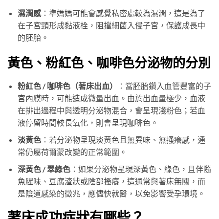
濕潤感
：準媽媽可能會感覺私密處較為濕潤，這是為了
在子宮頸形成黏液栓，阻擋細菌入侵子宮，保護成長中
的胚胎。
黃色、粉紅色、咖啡色分泌物的分別
粉紅色 / 咖啡色（著床出血）
：當胚胎鑽入血管豐富的子
宮內膜時，可能造成微量出血。由於出血量極少，血液
在排出過程中與透明分泌物混合，會呈現淺粉色；若血
液停留時間較長氧化，則會呈現咖啡色。
淡黃色
：若分泌物呈現淡黃色且無異味、無搔癢感，通
常仍屬荷爾蒙改變的正常範圍。
深黃色 / 翠綠色
：如果分泌物呈現深黃色、綠色，且伴隨
魚腥味、豆腐渣狀或陰部搔癢，這通常與著床無關，而
是陰道感染的徵兆，應儘快就醫，以免影響受孕環境。
著床成功症狀有哪些？