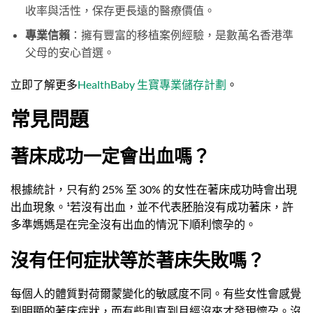
收率與活性，保存更長遠的醫療價值。
專業信賴
：擁有豐富的移植案例經驗，是數萬名香港準
父母的安心首選。
立即了解更多
HealthBaby 生寶專業儲存計劃
。
常見問題
著床成功一定會出血嗎？
根據統計，只有約 25% 至 30% 的女性在著床成功時會出現
出血現象。¹若沒有出血，並不代表胚胎沒有成功著床，許
多準媽媽是在完全沒有出血的情況下順利懷孕的。
沒有任何症狀等於著床失敗嗎？
每個人的體質對荷爾蒙變化的敏感度不同。有些女性會感覺
到明顯的著床症狀，而有些則直到月經沒來才發現懷孕。沒