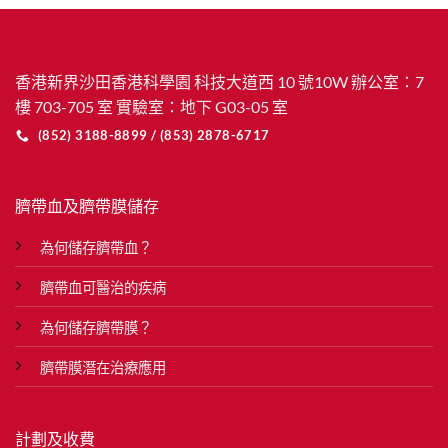
香港新界沙田香港科學園 科技大道西 10 號10W 辦公室：7
樓 703-705 室 實驗室：地下 G03-05 室
(852) 3188-8899 / (853) 2878-6717
臍帶血及臍帶膜儲存
為何儲存臍帶血？
臍帶血可醫治的疾病
為何儲存臍帶膜？
臍帶膜潛在治療應用
計劃及收費