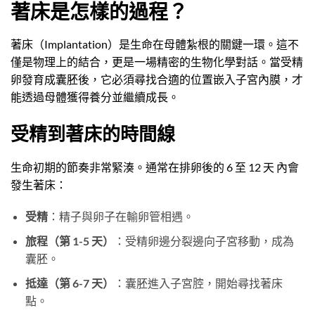
著床是怎樣的過程？
著床（Implantation）是生命在母體紮根的關鍵一環。這不
僅是物理上的結合，更是一場精密的生物化學對話。當受精
卵發育成囊胚後，它必須尋找合適的位置嵌入子宮內膜，才
能透過母體獲得養分並繼續成長。
受精到著床的時間線
生命初期的節奏非常緊湊。通常在排卵後的 6 至 12 天 內會
發生著床：
受精
：精子與卵子在輸卵管相遇。
旅程（第 1-5 天）
：受精卵邊分裂邊向子宮移動，成為
囊胚。
抵達（第 6-7 天）
：囊胚進入子宮腔，開始尋找著床
點。