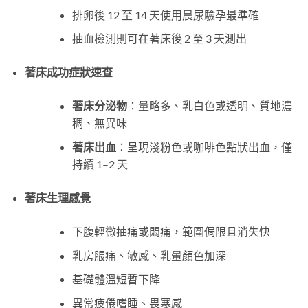
排卵後 12 至 14 天使用晨尿驗孕最準確
抽血檢測則可在著床後 2 至 3 天測出
著床成功症狀
速查
著床分泌物
：量略多、乳白色或透明、質地濃
稠、無異味
著床
出血
：呈現淺粉色或咖啡色點狀出血，僅
持續 1–2 天
著床
生理
感覺
下腹輕微抽痛或悶痛，範圍侷限且消失快
乳房脹痛、敏感、乳暈顏色加深
基礎體溫短暫下降
異常疲倦嗜睡、畏寒感