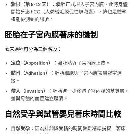
紮根（第 8-12 天）
：囊胚正式埋入子宮內膜，此時身體
開始分泌 hCG（人體絨毛膜促性腺激素），這也是驗孕
棒能檢測到的訊號。
胚胎在子宮內膜著床的機制
著床過程可分為三個階段：
定位（Apposition）
：囊胚貼近子宮內膜上皮。
黏附（Adhesion）
：胚胎細胞與子宮內膜表層緊密連
接。
侵入（Invasion）
：胚胎進一步滲透子宮內膜的基質層，
並與母體的血管建立聯繫。
自然受孕與試管嬰兒著床時間比較
自然受孕
：因為排卵與受精的時間較難精準捕捉，著床