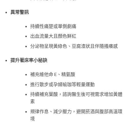
異常警訊
持續性痛楚或單側劇痛
出血流量大且顏色鮮紅
分泌物呈現黃綠色、豆腐渣狀且伴隨搔癢感
提升
著床
率小秘訣
補充維他命 E、精氨酸
進行散步或孕婦瑜珈等輕量運動
持續補充葉酸，諮詢醫生後可視需求增加黃體
素
規律作息、減少壓力，避開菸酒與腹部高溫環
境