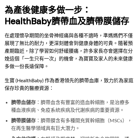
為產後健康多做一步：
HealthBaby臍帶血及臍帶膜儲存
在處理懷孕期間的坐骨神經痛與各種不適時，準媽媽們不僅
展現了無比的耐力，更深刻體會到健康身體的可貴。隨著預
產期臨近，除了學習如何舒緩腰痛，許多家長亦會選擇在分
娩這個「一生只有一次」的機會，為寶寶及家人的未來健康
多做一份長遠保障。
生寶 (HealthBaby) 作為香港領先的臍帶血庫，致力於為家庭
保存珍貴的醫療資源：
臍帶血儲存
：臍帶血含有豐富的造血幹細胞，是治療多
種血液疾病、免疫系統疾病及代謝疾病的重要資源。
臍帶膜儲存
：臍帶膜含有多種間充質幹細胞（MSCs），
在再生醫學領域具有巨大潛力。