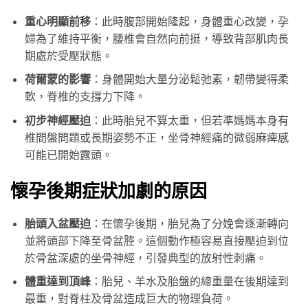
重心明顯前移
：此時腹部開始隆起，身體重心改變，孕
婦為了維持平衡，腰椎會自然向前挺，導致背部肌肉長
期處於受壓狀態。
荷爾蒙的影響
：身體開始大量分泌鬆弛素，韌帶變得柔
軟，脊椎的支撐力下降。
初步神經壓迫
：此時胎兒不算太重，但若準媽媽本身有
椎間盤問題或長期姿勢不正，坐骨神經痛的微弱麻痺感
可能已開始露頭。
懷孕後期症狀加劇的原因
胎頭入盆壓迫
：在懷孕後期，胎兒為了分娩會逐漸轉向
並將頭部下降至骨盆腔。這個動作極容易直接壓迫到位
於骨盆深處的坐骨神經，引發典型的放射性刺痛。
體重達到頂峰
：胎兒、羊水及胎盤的總重量在後期達到
最重，對脊柱及骨盆造成巨大的物理負荷。