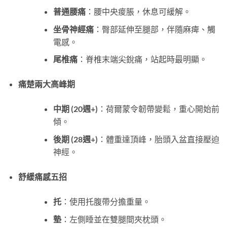
普通腰痛
：腰中央痠脹，休息可緩解。
坐骨神經痛
：臀部延伸至腿部，伴隨麻痺、觸
電感。
尾椎痛
：脊椎末端尖銳痛，站起時最明顯。
痛楚兩大高峰期
中期 (20週+)
：荷爾蒙令韌帶變鬆，重心開始前
傾。
後期 (28週+)
：體重達頂峰，胎頭入盆直接壓迫
神經。
舒緩痛感五招
托
：使用托腹帶分擔重量。
墊
：左側睡並在雙腿間夾枕頭。