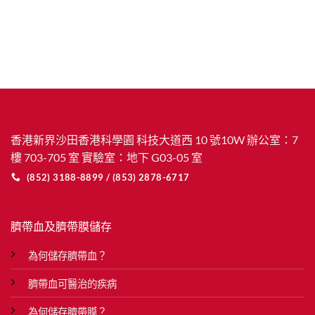
香港新界沙田香港科學園 科技大道西 10 號10W 辦公室：7
樓 703-705 室 實驗室：地下 G03-05 室
(852) 3188-8899 / (853) 2878-6717
臍帶血及臍帶膜儲存
為何儲存臍帶血？
臍帶血可醫治的疾病
為何儲存臍帶膜？