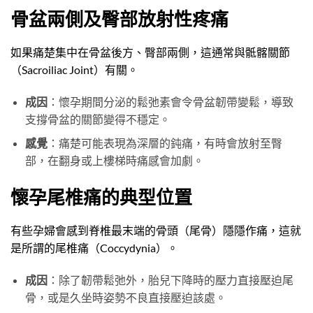
骨盆兩側及臀部放射性疼痛
如果痛楚集中在骨盆後方、臀部兩側，這通常與骶髂關節
（Sacroiliac Joint）有關。
成因
：懷孕期間分泌的鬆弛素會令骨盆韌帶變鬆，導致
支撐骨盆的關節變得不穩定。
感覺
：痛楚可能表現為深層的鈍痛，有時會放射至臀
部，在翻身或上樓梯時痛感會加劇。
懷孕尾椎痛的典型位置
有些孕婦會感到脊椎最末端的骨頭（尾骨）隱隱作痛，這就
是所謂的尾椎痛（Coccydynia）。
成因
：除了韌帶鬆弛外，胎兒下降時的壓力直接壓迫尾
骨，或是久坐時姿勢不良直接壓迫該處。