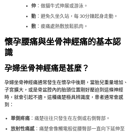
伸
：做貓牛式伸展或游泳。
動
：避免久坐久站，每 30分鐘起身走動。
敷
：痠痛處熱敷放鬆肌肉。
懷孕腰痛與坐骨神經痛的基本認
識
孕婦坐骨神經痛是甚麼？
孕婦坐骨神經痛通常發生在懷孕中後期，當胎兒重量增加、
子宮擴大，或是骨盆腔內的胎頭位置剛好壓迫到這條神經
時，就會引起不適。這種痛楚極具辨識度，患者通常會感
到：
單側疼痛
：痛楚往往只發生在左側或右側臀部。
放射性痛感
：痛楚會像觸電般從腰臀部一直向下延伸至