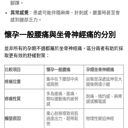
腳踝。
異常感覺
：患處可能伴隨麻痺、針刺感，嚴重時甚至會
感到腿部乏力。
懷孕一般腰痛與坐骨神經痛的分別
並非所有的孕期不適都屬於坐骨神經痛，區分兩者有助於採
取更有效的舒緩對策：
比較項目
懷孕
一般
腰痛
孕婦坐骨神經痛
集中在下腰部中央
由臀部深處延伸至大
疼痛
位置
或兩側
腿後側或小腿
多為痠痛、脹痛，
銳痛、燒灼感、麻痺
疼痛性質
類似運動後的疲勞
感或觸電感
感
重心前移導致背肌
觸發原因
過度出力、韌帶鬆
物理性壓迫神經
弛