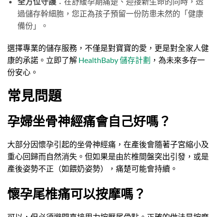
全方位守護
：在舒緩孕期痛楚、迎接新生命的同時，透
過儲存幹細胞，您正為孩子預留一份防患未然的「健康
備份」。
選擇專業的儲存服務，不僅是對寶寶的愛，更是對全家人健
康的承諾。立即了解
HealthBaby 儲存計劃
，為未來多存一
份安心。
常見問題
孕婦坐骨神經痛會自己好嗎？
大部分因懷孕引起的坐骨神經痛，在產後會隨著子宮縮小及
重心回歸而自然消失。但如果是由於椎間盤突出引發，或是
產後姿勢不正（如餵奶姿勢），痛楚可能會持續。
懷孕尾椎痛可以按摩嗎？
可以，但必須避開直接用力按壓尾骨點。正確的做法是按摩