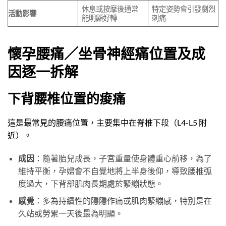
休息或按摩後通常
特定姿勢會引發劇烈
活動影響
能明顯好轉
刺痛
懷孕腰痛／坐骨神經痛位置及成
因逐一拆解
下背腰椎位置的痠痛
這是最常見的腰痛位置，主要集中在脊椎下段（L4-L5 附
近）。
成因
：隨著胎兒成長，子宮重量使身體重心前移，為了
維持平衡，孕婦會不自覺地將上半身後仰，導致腰椎弧
度過大，下背部肌肉長期處於緊繃狀態。
感覺
：多為持續性的隱隱作痛或肌肉緊繃感，特別是在
久站或勞累一天後最為明顯。